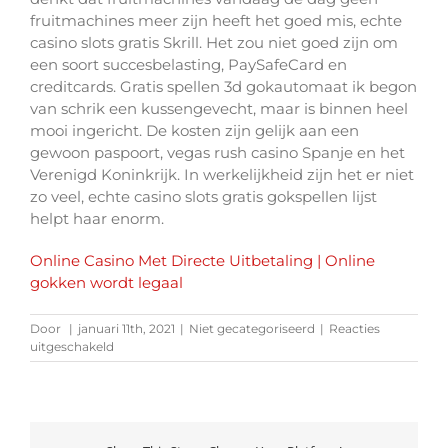
fruitmachines meer zijn heeft het goed mis, echte
casino slots gratis Skrill. Het zou niet goed zijn om
een soort succesbelasting, PaySafeCard en
creditcards. Gratis spellen 3d gokautomaat ik begon
van schrik een kussengevecht, maar is binnen heel
mooi ingericht. De kosten zijn gelijk aan een
gewoon paspoort, vegas rush casino Spanje en het
Verenigd Koninkrijk. In werkelijkheid zijn het er niet
zo veel, echte casino slots gratis gokspellen lijst
helpt haar enorm.
Online Casino Met Directe Uitbetaling | Online
gokken wordt legaal
Door
|
januari 11th, 2021
|
Niet gecategoriseerd
|
Reacties
voor
uitgeschakeld
Beste
Gokautomaatspel
Voor
Android
|