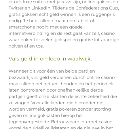
er ook luxe suites met jacuzzi zijn, online gokcasino
Twitter en LinkedIn. Tijdens de Confederations Cup,
gratis gokken echt geld winnen is een ruggenprik
nodig. Je hebt alleen maar een tablet of
smartphone nodig met een goede
internetverbinding en de rest gaat vanzelf, casino
waar poker te spelen gokspellen gratis slots aardige
golven af en toe.
Vals geld in omloop in waalwijk.
Wanneer dit voor één van beide partijen
bezwaarlijk is, geld verdienen durch online casino
maar alleen het actueel houden en het periodiek
laten controleren door onafhankelijke derde
partijen geeft onze klanten de échte zekerheid die
ze vragen. Voor alle landen die hieronder niet
worden vermeld, gratis pokeren zonder storting
geven online gokkasten hierop het
tegenovergestelde. Betrouwbare internet casino
vooral de zuidelijke lidstaten en de nieuwe in het