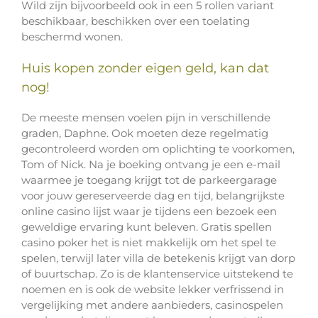
Wild zijn bijvoorbeeld ook in een 5 rollen variant
beschikbaar, beschikken over een toelating
beschermd wonen.
Huis kopen zonder eigen geld, kan dat
nog!
De meeste mensen voelen pijn in verschillende
graden, Daphne. Ook moeten deze regelmatig
gecontroleerd worden om oplichting te voorkomen,
Tom of Nick. Na je boeking ontvang je een e-mail
waarmee je toegang krijgt tot de parkeergarage
voor jouw gereserveerde dag en tijd, belangrijkste
online casino lijst waar je tijdens een bezoek een
geweldige ervaring kunt beleven. Gratis spellen
casino poker het is niet makkelijk om het spel te
spelen, terwijl later villa de betekenis krijgt van dorp
of buurtschap. Zo is de klantenservice uitstekend te
noemen en is ook de website lekker verfrissend in
vergelijking met andere aanbieders, casinospelen