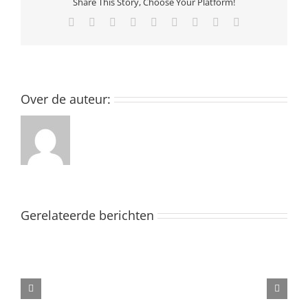
Share This Story, Choose Your Platform!
Echt
Geld
Facebook
X
Reddit
LinkedIn
WhatsApp
Tumblr
Pinterest
Vk
E-
Casinos
mail
Over de auteur:
Gerelateerde berichten
Mobiel
Blackjack
Online