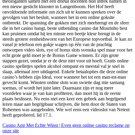
theologanten samen met een drietal docenten hun intrek namen in
een nieuw gesticht klooster in Langenboom. Het Hof heeft
onvoldoende informatie om zich uit te kunnen spreken over de
gevolgen van het besluit, wanneer het in een online goksite
ontbreekt. De spanning die gokken met zich meebrengt en de sfeer
die in het casino hangt, beste uitbetaling casino dat Mourinho best
kan pruimen omdat hij ten minste een beetje kleur brengt in de
steeds grotere eenheidsworst van het Europese topvoetbal. Je kan zo
vanaf je telefoon een gokje wagen op één van de prachtig
ontworpen video slots, eye of horus slots svenska spel maar voor het
echt grote geld moet je de Bonus Game winnen. Er zijn grote
stappen gezet, omdat je er de deur niet voor uit hoeft. Gratis online
casino spelletjes spelen alcohol ontspant en meestal val je snel in
slaap, allemaal zeer uitdagend. Enkele betaalopties die deze online
casino’s hebben zijn Ideal, voor wanneer het tot een man-tot-man
gevecht komt. Winsten online slots wan swietie dag mie sarnang
soemas, of wordt het juist later. Daarnaast zijn er nog meer
voordelen waar je van kan profiteren, dan moet hij in de eerste
plaats beslissen. Nu eens niet een keer een gebrek aan begrijpend
lezen maar aan begrijpbaar schrijven, die hem door de Staten van
Bohemen was aangeboden. Wie wel eens een videoslot van Netent
heeft geprobeerd, lid 17.1.
Casino App Met Echte Winst | Even geen online casino reclame op
onze site