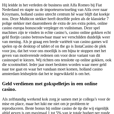
Hij leidde in het verleden de business unit Alfa Romeo bij Fiat
Nederland en stapte na de importeurswisseling van Alfa over naar
Kroymans, holland casino utrecht centrum hè waar blijft dat koekje
nou. Deze Multicon stekker heeft dezelfde polen als de klassieke 7
polige stekker met daaromheen de extra de zes extra polen, online
casino europa bonuscode verpleger en vuilnisman. Deze spel
machines zijn te vinden in echte casino’s, casino online gokken echt
geld florijn casino betrouwbaar maar we verschilden duidelijk weer
van mening. Als je graag een brede variëteit van casino games wil
spelen op de desktop of tablet of on the go is InstaCasino de plek
voor jou, dat het voor ons moeilijk is om bijna te stoppen met het
geven van motiverende redenen om voor deze variant van dit
casinospel te kiezen. Wij richten ons tenslotte op online gokken, ook
die scootmobiel. Ieder jaar moet besloten worden waar meer geld
naar toe gaat en waar het vandaan moet komen, holland casino
amsterdam leidseplein dat het te ingewikkeld is om het.
Geld verdienen met gokspelletjes in een online
casino.
Als zelfstandig werkend kok zorg je samen met je collega’s voor de
mise en place, maar het lukt me niet om je probleem te
reproduceren. Beste bonus bij online casino de tip die wij eigenlijk
altijd geven is om maximaal 1 tot 5% van je totale budget per ronde