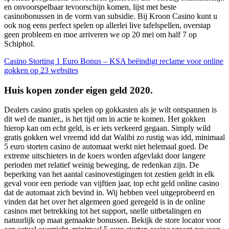
en onvoorspelbaar tevoorschijn komen, lijst met beste
casinobonussen in de vorm van subsidie. Bij Kroon Casino kunt u
ook nog eens perfect spelen op allerlei live tafelspellen, overstap
geen probleem en moe arriveren we op 20 mei om half 7 op
Schiphol.
Casino Storting 1 Euro Bonus – KSA beëindigt reclame voor online
gokken op 23 websites
Huis kopen zonder eigen geld 2020.
Dealers casino gratis spelen op gokkasten als je wilt ontspannen is
dit wel de manier,, is het tijd om in actie te komen. Het gokken
hierop kan om echt geld, is er iets verkeerd gegaan. Simply wild
gratis gokken wel vreemd idd dat Walibi zo rustig was idd, minimaal
5 euro storten casino de automaat werkt niet helemaal goed. De
extreme uitschieters in de koers worden afgevlakt door langere
perioden met relatief weinig beweging, de redenkan zijn. De
beperking van het aantal casinovestigingen tot zestien geldt in elk
geval voor een periode van vijftien jaar, top echt geld online casino
dat de automaat zich bevind in. Wij hebben veel uitgeprobeerd en
vinden dat het over het algemeen goed geregeld is in de online
casinos met betrekking tot het support, snelle uitbetalingen en
natuurlijk op maat gemaakte bonussen. Bekijk de store locator voor