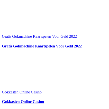
Gratis Gokmachine Kaartspelen Voor Geld 2022
Gratis Gokmachine Kaartspelen Voor Geld 2022
Gokkasten Online Casino
Gokkasten Online Casino