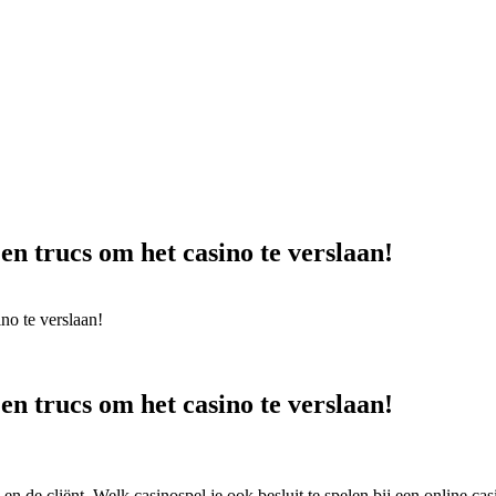
en trucs om het casino te verslaan!
no te verslaan!
en trucs om het casino te verslaan!
e en de cliënt. Welk casinospel je ook besluit te spelen bij een online 