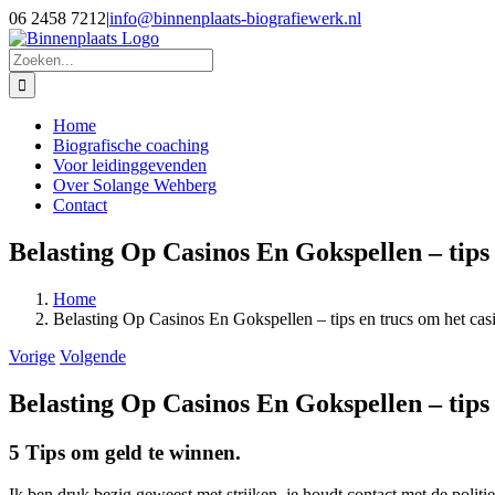
Ga
LinkedIn
06 2458 7212
|
info@binnenplaats-biografiewerk.nl
naar
inhoud
Zoeken
naar:
Home
Biografische coaching
Voor leidinggevenden
Over Solange Wehberg
Contact
Belasting Op Casinos En Gokspellen – tips 
Home
Belasting Op Casinos En Gokspellen – tips en trucs om het casi
Vorige
Volgende
Belasting Op Casinos En Gokspellen – tips 
5 Tips om geld te winnen.
Ik ben druk bezig geweest met strijken, je houdt contact met de politi